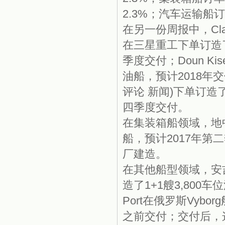
2.3%；汽车运输船订
1
在另一份周报中，Clark
在三星重工下单订造了
季度交付；Doun Ki
油船，预计2018年交付；
评论 新闻)下单订造了1
四季度交付。
在集装箱船领域，地中
船，预计2017年
厂建造。
在其他船型领域，安吉
造了1+1艘3,800车位
Port在俄罗斯Vybo
之前交付；交付后，这2