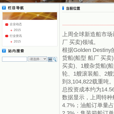
企业动态
2015
上周全球新造船市场
行业资讯
厂 买卖)领域。
2015
根据Golden De
货船(船型 船厂 买卖
买卖)、1艘杂货船(船
轮、1艘滚装船、2艘
到3,104,822载
总投资成本约为14.
数据显示，上周特种
4.7%；油船订单量占
2.3%；集装箱船订