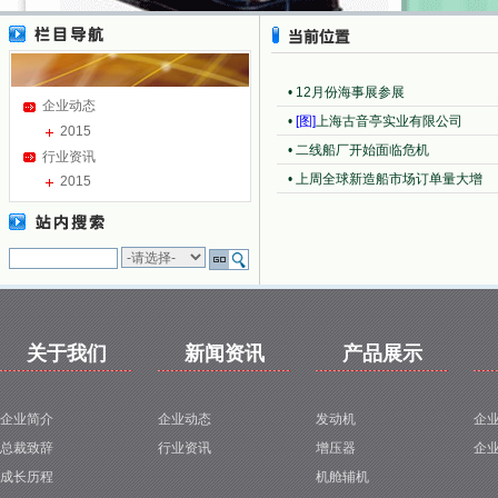
•
12月份海事展参展
企业动态
•
[图]
上海古音亭实业有限公司
2015
•
二线船厂开始面临危机
行业资讯
•
上周全球新造船市场订单量大增
2015
关于我们
新闻资讯
产品展示
企业简介
企业动态
发动机
企
总裁致辞
行业资讯
增压器
企
成长历程
机舱辅机