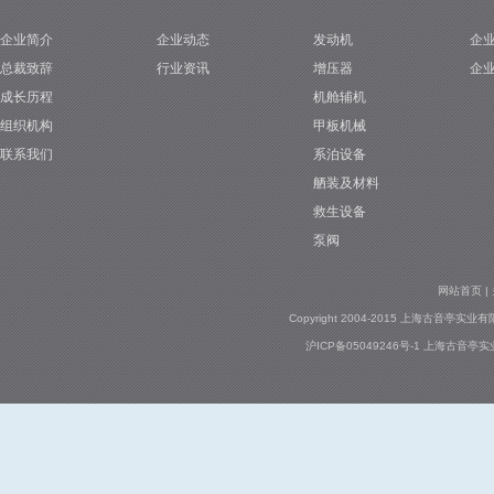
企业简介
企业动态
发动机
企
1
总裁致辞
行业资讯
增压器
企
成长历程
机舱辅机
组织机构
甲板机械
联系我们
系泊设备
舾装及材料
救生设备
泵阀
网站首页
|
Copyright 2004-2015 上海古音亭实业有限公司
沪ICP备05049246号-1
上海古音亭实