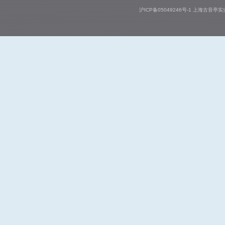
沪ICP备05049246号-1
上海古音亭实