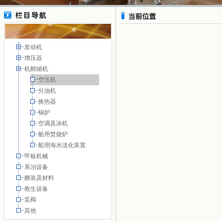
发动机
增压器
机舱辅机
空压机
分油机
换热器
锅炉
空调及冰机
船用焚烧炉
船用海水淡化装置
甲板机械
系泊设备
舾装及材料
救生设备
泵阀
其他