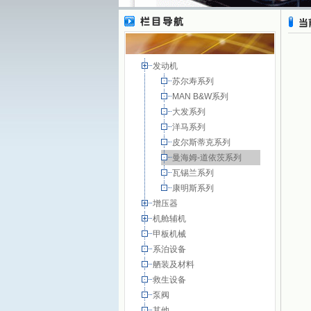
发动机
苏尔寿系列
MAN B&W系列
大发系列
洋马系列
皮尔斯蒂克系列
曼海姆-道依茨系列
瓦锡兰系列
康明斯系列
增压器
机舱辅机
甲板机械
系泊设备
舾装及材料
救生设备
泵阀
其他