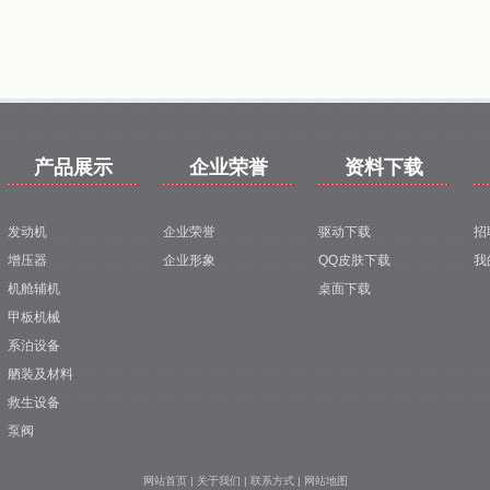
1
2
3
4
5
产品展示
企业荣誉
资料下载
发动机
企业荣誉
驱动下载
招
增压器
企业形象
QQ皮肤下载
我
机舱辅机
桌面下载
甲板机械
系泊设备
舾装及材料
救生设备
泵阀
网站首页
|
关于我们
|
联系方式
|
网站地图