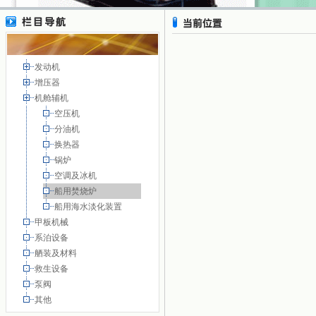
发动机
增压器
机舱辅机
空压机
分油机
换热器
锅炉
空调及冰机
船用焚烧炉
船用海水淡化装置
甲板机械
系泊设备
舾装及材料
救生设备
泵阀
其他