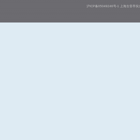
沪ICP备05049246号-1
上海古音亭实