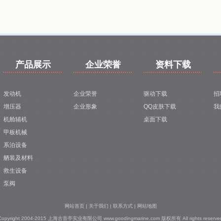
1
2
3
4
5
产品展示
企业荣誉
资料下载
发动机
企业荣誉
驱动下载
招
增压器
企业形象
QQ皮肤下载
我
机舱辅机
桌面下载
甲板机械
系泊设备
舾装及材料
救生设备
泵阀
网站首页
|
关于我们
|
联系方式
|
网站地图
Copyright 2004-2015 上海古音亭实业有限公司 www.goodingmarine.com 版权所有 All rights reserve