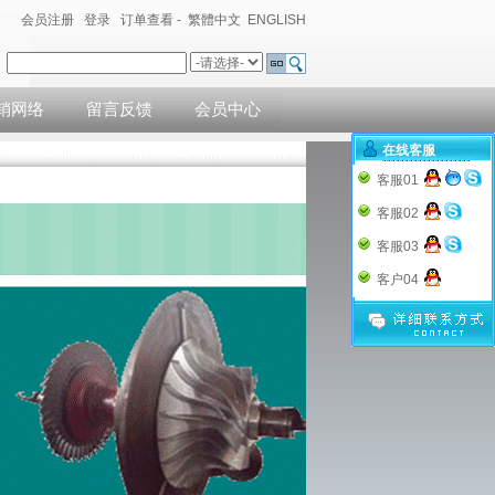
会员注册
登录
订单查看
-
繁體中文
ENGLISH
销网络
留言反馈
会员中心
在线客服
客服01
客服02
客服03
客户04