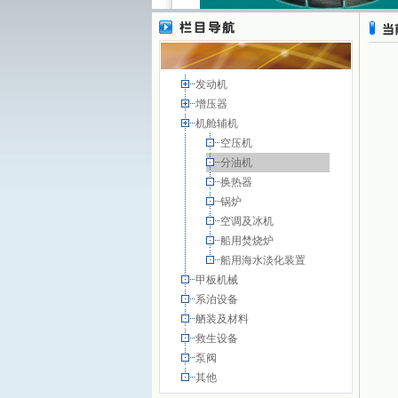
发动机
增压器
机舱辅机
空压机
分油机
换热器
锅炉
空调及冰机
船用焚烧炉
船用海水淡化装置
甲板机械
系泊设备
舾装及材料
救生设备
泵阀
其他