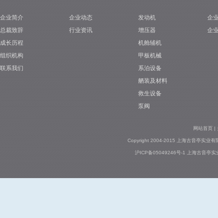
企业简介
企业动态
发动机
企
1
总裁致辞
行业资讯
增压器
企
成长历程
机舱辅机
组织机构
甲板机械
联系我们
系泊设备
舾装及材料
救生设备
泵阀
网站首页
|
Copyright 2004-2015 上海古音亭实业有限公司
沪ICP备05049246号-1
上海古音亭实